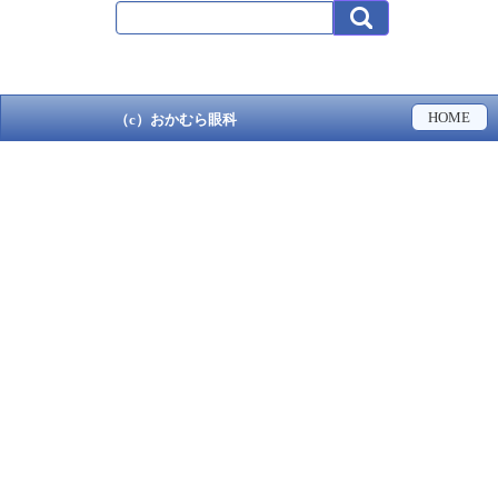
HOME
（c）おかむら眼科