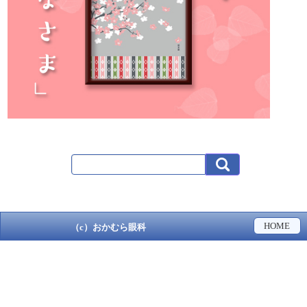
HOME
（c）おかむら眼科