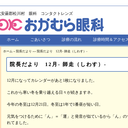
北安曇郡松川村 眼科 コンタクトレンズ
ホーム
ごあいさつ
診療の流れ
診療時間＆アクセ
ホーム
»
院長だより
»
»
院長だより 12月- 師走（しわす）-
院長だより 12月- 師走（しわす）-
12月になってカレンダーがあと1枚になりました。
これから寒い冬を乗り越える日々が続きますネ。
今年の冬至は12月21日。冬至は1年で1番昼が短い日。
元気をつけるために「ん」＝「運」と発音が似ているから「ん」の
れてました。