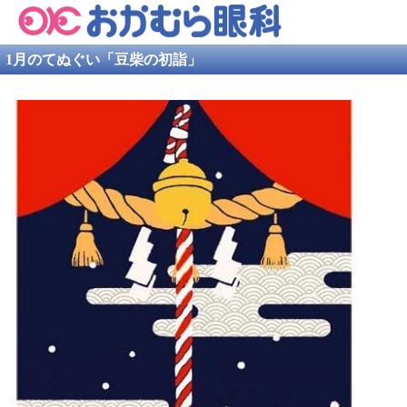
1月のてぬぐい「豆柴の初詣」