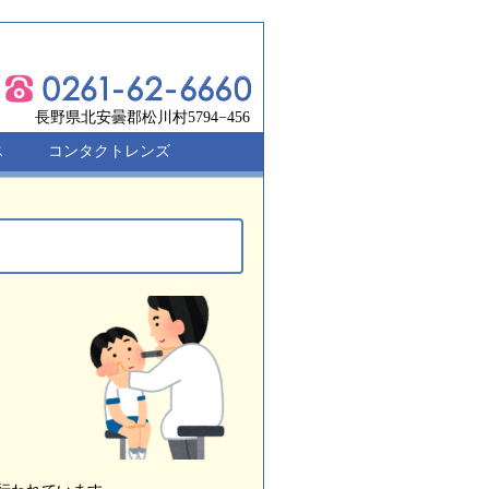
長野県北安曇郡松川村5794−456
ス
コンタクトレンズ