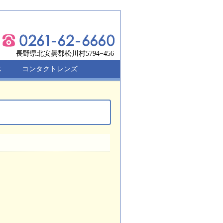
長野県北安曇郡松川村5794−456
ス
コンタクトレンズ