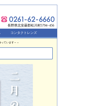
長野県北安曇郡松川村5794−456
ス
コンタクトレンズ
飾っています～
»