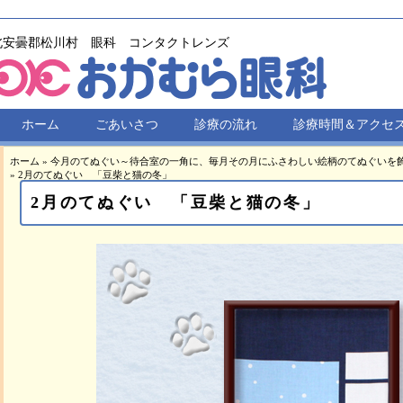
北安曇郡松川村 眼科 コンタクトレンズ
ホーム
ごあいさつ
診療の流れ
診療時間＆アクセ
ホーム
»
今月のてぬぐい～待合室の一角に、毎月その月にふさわしい絵柄のてぬぐいを
»
2月のてぬぐい 「豆柴と猫の冬」
2月のてぬぐい 「豆柴と猫の冬」